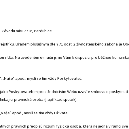
 Závodu míru 2718, Pardubice
jstříku. Úřadem příslušným dle § 71 odst. 2 živnostenského zákona je Obe
u sídla. Na uvedeném e-mailu jsme Vám k dispozici pro běžnou komunikac
 „Naše“ apod., myslí se tím vždy Poskytovatel.
 jako Poskytovatelem prostřednictvím Webu uzavře smlouvu o poskytnutí 
nikající právnická osoba (například spolek).
Vaše“ apod., myslí se tím vždy Uživatel.
tných právních předpisů rozumí fyzická osoba, která nejedná v rámci své 