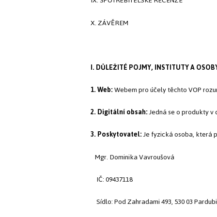
IX. SPOTŘEBITELSKÉ RECENZE
X. ZÁVĚREM
I. DŮLEŽITÉ POJMY, INSTITUTY A OSOB
1. Web:
Webem pro účely těchto VOP rozu
2. Digitální obsah:
Jedná se o produkty v d
3. Poskytovatel:
Je fyzická osoba, která 
Mgr. Dominika Vavroušová
IČ: 09437118
Sídlo: Pod Zahradami 493, 530 03 Pardubi