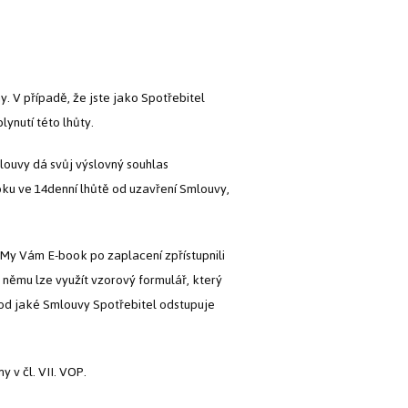
. V případě, že jste jako Spotřebitel
ynutí této lhůty.
louvy dá svůj výslovný souhlas
oku ve 14denní lhůtě od uzavření Smlouvy,
 My Vám E-book po zaplacení zpřístupnili
 němu lze využít vzorový formulář, který
, od jaké Smlouvy Spotřebitel odstupuje
 v čl. VII. VOP.