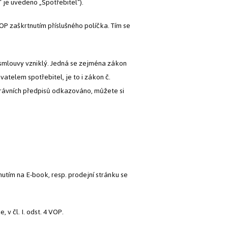
“ je uvedeno „Spotřebitel“).
P zaškrtnutím příslušného políčka. Tím se
o smlouvy vzniklý. Jedná se zejména zákon
vatelem spotřebitel, je to i zákon č.
 právních předpisů odkazováno, můžete si
utím na E-book, resp. prodejní stránku se
 v čl. I. odst. 4 VOP.