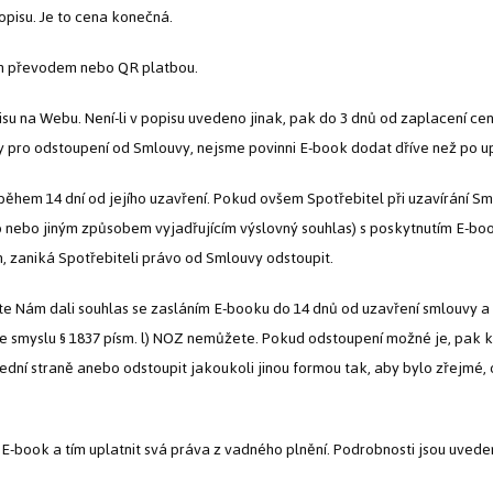
opisu. Je to cena konečná.
ím převodem nebo QR platbou.
su na Webu. Není-li v popisu uvedeno jinak, pak do 3 dnů od zaplacení ceny
 pro odstoupení od Smlouvy, nejsme povinni E-book dodat dříve než po upl
ěhem 14 dní od jejího uzavření. Pokud ovšem Spotřebitel při uzavírání Sm
ko nebo jiným způsobem vyjadřujícím výslovný souhlas) s poskytnutím E-bo
, zaniká Spotřebiteli právo od Smlouvy odstoupit.
e Nám dali souhlas se zasláním E-booku do 14 dnů od uzavření smlouvy a
ve smyslu § 1837 písm. l) NOZ nemůžete. Pokud odstoupení možné je, pak k
slední straně anebo odstoupit jakoukoli jinou formou tak, aby bylo zřejmé
-book a tím uplatnit svá práva z vadného plnění. Podrobnosti jsou uvedeny