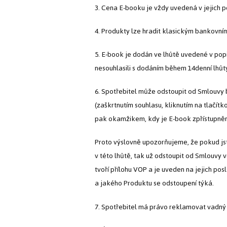
3. Cena E-booku je vždy uvedená v jejich p
4. Produkty lze hradit klasickým bankovn
5. E-book je dodán ve lhůtě uvedené v popi
nesouhlasili s dodáním během 14denní lhůty
6. Spotřebitel může odstoupit od Smlouvy b
(zaškrtnutím souhlasu, kliknutím na tlačít
pak okamžikem, kdy je E-book zpřístupněn
Proto výslovně upozorňujeme, že pokud jst
v této lhůtě, tak už odstoupit od Smlouvy 
tvoří přílohu VOP a je uveden na jejich po
a jakého Produktu se odstoupení týká.
7. Spotřebitel má právo reklamovat vadný E