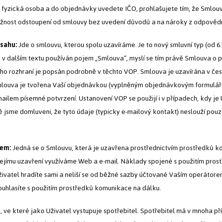
fyzická osoba a do objednávky uvedete IČO, prohlašujete tím, že Smlouvu
žnost odstoupení od smlouvy bez uvedení důvodů a na nároky z odpovědno
bsahu:
Jde o smlouvu, kterou spolu uzavíráme. Je to nový smluvní typ (od 6.
 v dalším textu používán pojem „Smlouva“, myslí se tím právě Smlouva o p
ho rozhraní je popsán podrobně v těchto VOP. Smlouva je uzavírána v če
louva je tvořena Vaší objednávkou (vyplněným objednávkovým formulářem),
lem písemné potvrzení. Ustanovení VOP se použijí i v případech, kdy je
jsme domluveni, že tyto údaje (typicky e-mailový kontakt) neslouží pouze 
bem:
Jedná se o Smlouvu, která je uzavřena prostřednictvím prostředků kom
jejímu uzavření využíváme Web a e-mail. Náklady spojené s použitím pro
 Uživatel hradíte sami a neliší se od běžné sazby účtované Vaším operátor
ouhlasíte s použitím prostředků komunikace na dálku.
 ve které jako Uživatel vystupuje spotřebitel. Spotřebitel má v mnoha př