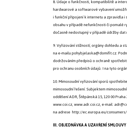
8. Údaje o funkčnosti, kompatibilitě a inter
hardwarové a softwarové vybavení umožňují
i funkční připojení k internetu a zpravid
obsahu v případě nefunkčnosti či pomalé r
dočasně nedostupný v případě údržby dat
9. Vyřizování stížností, orgány dohledu a s
na e-mailu pohybjelaska@domifit.cz. Podn
dodržováním předpisů o ochraně spotřebit
pro ochranu osobních údajů. I na tyto orgá
10. Mimosoudní vyřizování sporů spotřebi
mimosoudní řešení. Subjektem mimosoudního
oddělení ADR, Štěpánská 15, 120 00 Praha
www.coi.cz, www.adr.coi.cz, e-mail: adr@co
na adrese http://ec.europa.eu/consumers/
III. OBJEDNÁVKA A UZAVŘENÍ SMLOUVY