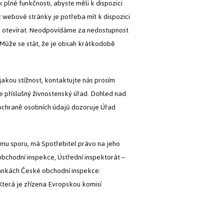
k plné funkčnosti, abyste měli k dispozici
 webové stránky je potřeba mít k dispozici
te otevírat. Neodpovídáme za nedostupnost
 Může se stát, že je obsah krátkodobě
ějakou stížnost, kontaktujte nás prosím
 příslušný živnostenský úřad. Dohled nad
ochraně osobních údajů dozoruje Úřad
mu sporu, má Spotřebitel právo na jeho
bchodní inspekce, Ústřední inspektorát –
ránkách České obchodní inspekce:
Která je zřízena Evropskou komisí