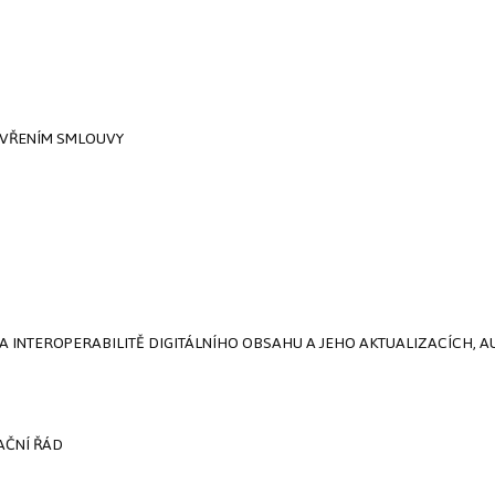
ZAVŘENÍM SMLOUVY
Ě A INTEROPERABILITĚ DIGITÁLNÍHO OBSAHU A JEHO AKTUALIZACÍCH,
AČNÍ ŘÁD