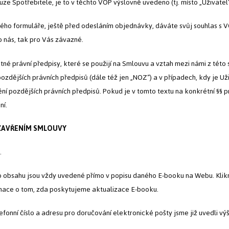
ze Spotřebitele, je to v těchto VOP výslovně uvedeno (tj. místo „Uživatel
o formuláře, ještě před odesláním objednávky, dáváte svůj souhlas s VO
o nás, tak pro Vás závazné.
atné právní předpisy, které se použijí na Smlouvu a vztah mezi námi z tét
ozdějších právních předpisů (dále též jen „NOZ“) a v případech, kdy je Uži
ění pozdějších právních předpisů. Pokud je v tomto textu na konkrétní §§
ní.
UZAVŘENÍM SMLOUVY
.
ho obsahu jsou vždy uvedené přímo v popisu daného E-booku na Webu. Klikn
mace o tom, zda poskytujeme aktualizace E-booku.
efonní číslo a adresu pro doručování elektronické pošty jsme již uvedli výše,