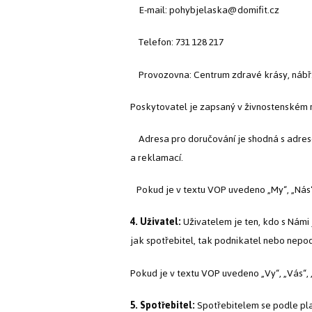
E-mail: pohybjelaska@domifit.cz
Telefon: 731 128 217
Provozovna: Centrum zdravé krásy, nábř.
Poskytovatel je zapsaný v živnostenském re
Adresa pro doručování je shodná s adreso
a reklamací.
Pokud je v textu VOP uvedeno „My“, „Nás“,
4. Uživatel:
Uživatelem je ten, kdo s Námi
jak spotřebitel, tak podnikatel nebo nepod
Pokud je v textu VOP uvedeno „Vy“, „Vás“, „
5. Spotřebitel:
Spotřebitelem se podle pla