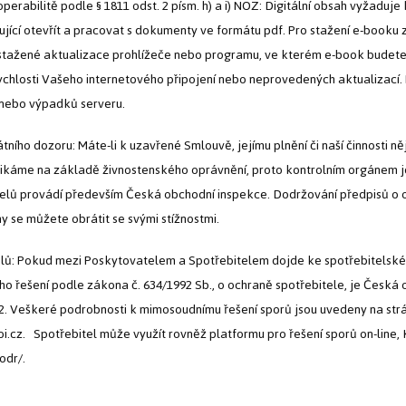
operabilitě podle § 1811 odst. 2 písm. h) a i) NOZ: Digitální obsah vyžaduje 
cí otevřít a pracovat s dokumenty ve formátu pdf. Pro stažení e-booku z
la i stažené aktualizace prohlížeče nebo programu, ve kterém e-book bude
ychlosti Vašeho internetového připojení nebo neprovedených aktualizací.
 nebo výpadků serveru.
tátního dozoru: Máte-li k uzavřené Smlouvě, jejímu plnění či naší činnosti n
ikáme na základě živnostenského oprávnění, proto kontrolním orgánem je
elů provádí především Česká obchodní inspekce. Dodržování předpisů o 
ny se můžete obrátit se svými stížnostmi.
telů: Pokud mezi Poskytovatelem a Spotřebitelem dojde ke spotřebitelské
 řešení podle zákona č. 634/1992 Sb., o ochraně spotřebitele, je Česká o
 2. Veškeré podrobnosti k mimosoudnímu řešení sporů jsou uvedeny na st
i.cz. Spotřebitel může využít rovněž platformu pro řešení sporů on-line, 
odr/.