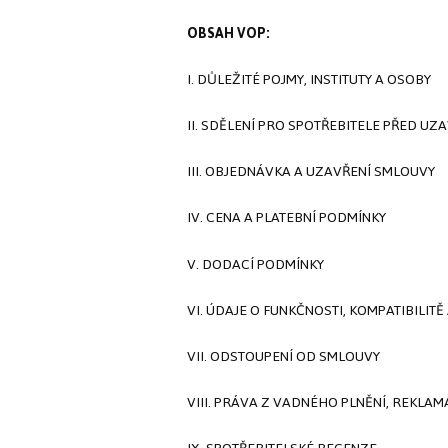
OBSAH VOP:
I. DŮLEŽITÉ POJMY, INSTITUTY A OSOBY
II. SDĚLENÍ PRO SPOTŘEBITELE PŘED U
III. OBJEDNÁVKA A UZAVŘENÍ SMLOUVY
IV. CENA A PLATEBNÍ PODMÍNKY
V. DODACÍ PODMÍNKY
VI. ÚDAJE O FUNKČNOSTI, KOMPATIBILIT
VII. ODSTOUPENÍ OD SMLOUVY
VIII. PRÁVA Z VADNÉHO PLNĚNÍ, REKLAM