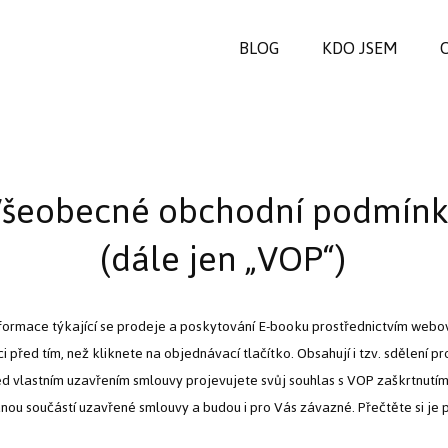
BLOG
KDO JSEM
šeobecné obchodní podmínk
(dále jen „VOP“)
nformace týkající se prodeje a poskytování E-booku prostřednictvím web
i před tím, než kliknete na objednávací tlačítko. Obsahují i tzv. sdělení 
d vlastním uzavřením smlouvy projevujete svůj souhlas s VOP zaškrtnutí
ou součástí uzavřené smlouvy a budou i pro Vás závazné. Přečtěte si je 