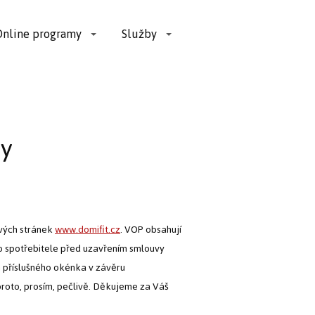
Online programy
Služby
y
ových stránek
www.domifit.cz
. VOP obsahují
pro spotřebitele před uzavřením smlouvy
m příslušného okénka v závěru
proto, prosím, pečlivě. Děkujeme za Váš