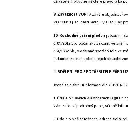
uživatelé. Pokud se některé právo týká pou
9. Závaznost VOP:
V závěru objednávkovéh
VOP stávají součástí Smlouvy a jsou jak pr
10. Rozhodné právní předpisy:
Jsou to pl
č. 89/2012 Sb., občanský zákoník ve znění p
634/1992 Sb., o ochraně spotřebitele ve zn
kliknutím zobrazit přímo jejich aktuální zně
II. SDĚLENÍ PRO SPOTŘEBITELE PŘED 
Jedná se o shrnutí informací dle § 1820 NOZ
1. Údaje o hlavních vlastnostech Digitální
Vám zobrazí podrobný popis, včetně infor
2. Údaje o Naší totožnosti, adresa sídla, tel