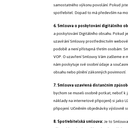
samostatného výkonu povolání. Pokud jste 
spotřebitel. Dopad to má především na mo
6. Smlouva o poskytování digitálního o
a poskytování Digitálního obsahu. Pokud je
uzavírání Smlouvy prostřednictvím webové
podobě a není přístupná třetím osobám. Sm
VOP. O uzavření Smlouvy Vám zašleme e-mai
nám poskytuje své osobní údaje a současně 
obsahu nebo plnění zákonných povinností.
7. Smlouva uzavřená distančním způso
bychom se museli osobně potkat, neboť k 
náklady na internetové připojení) si jako
připojení. Učiněním objednávky výslovně s
8. Spotřebitelská smlouva:
Je to Smlouva,