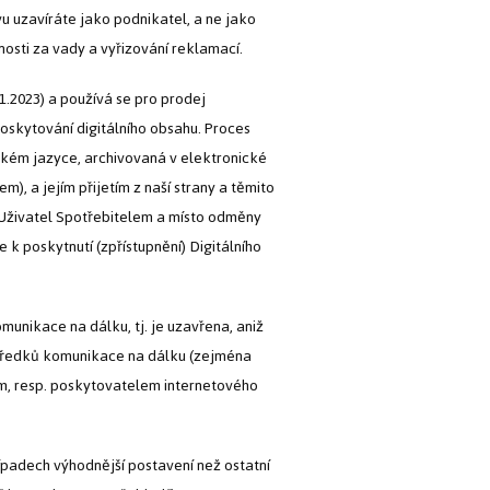
 uzavíráte jako podnikatel, a ne jako
sti za vady a vyřizování reklamací.
1.2023) a používá se pro prodej
oskytování digitálního obsahu. Proces
ském jazyce, archivovaná v elektronické
 a jejím přijetím z naší strany a těmito
 Uživatel Spotřebitelem a místo odměny
k poskytnutí (zpřístupnění) Digitálního
unikace na dálku, tj. je uzavřena, aniž
středků komunikace na dálku (zejména
em, resp. poskytovatelem internetového
ípadech výhodnější postavení než ostatní