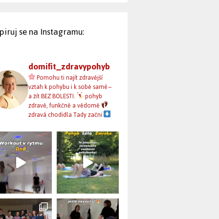
spiruj se na Instagramu:
domifit_zdravypohyb
Pomohu ti najít zdravější
vztah k pohybu i k sobě samé –
a žít BEZ BOLESTI.
pohyb
zdravě, funkčně a vědomě
zdravá chodidla
Tady začni