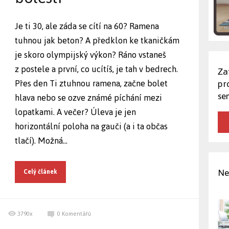
Je ti 30, ale záda se cítí na 60? Ramena
tuhnou jak beton? A předklon ke tkaničkám
je skoro olympijský výkon? Ráno vstaneš
z postele a první, co ucítíš, je tah v bedrech.
Za
pro
Přes den Ti ztuhnou ramena, začne bolet
se
hlava nebo se ozve známé píchání mezi
lopatkami. A večer? Úleva je jen
horizontální poloha na gauči (a i ta občas
tlačí). Možná...
Ne
Celý článek
3790x
0
Komentářů