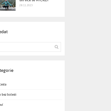
tím více se HÝČKEJ!
28.11.2023
edat
tegorie
cesta
o bez bolesti
aví