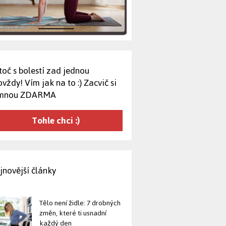
toč s bolestí zad jednou
vždy! Vím jak na to :) Zacvič si
mnou ZDARMA
Tohle chci :)
jnovější články
Tělo není židle: 7 drobných
změn, které ti usnadní
každý den