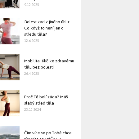
9.12.2025
Bolest zad z jiného úhlu:
Co když to není jen o
středu těla?
12.6.2025
Mobilita: Klíč ke zdravému
tělu bez bolesti
26.4.2025
Proč Tě bolí záda? Máš
slabý střed těla
23.10.2024
Čím více se po Tobě chce,