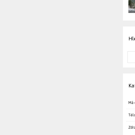
Hl
Ka
Má 
Těl
Zdr